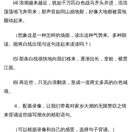
⑷ 浪潮越来越近，犹如千万匹白色战马齐头并进，浩浩
荡荡地飞奔而来；那声音如同山崩地裂，好像大地都被震地
颤动起来。
（想象这是一种怎样的场面，读出这种气势来。多种朗
读。能将白线出现与这句连起来读读吗？）
⑸ 那条白线很快地向我们移来，逐渐拉长，变粗，横贯
江面。
⑹ 再近些，只见白浪翻滚，形成一道两丈多高的白色城
墙。
４、配着录像，让我们带着对家乡大潮的无限赞叹之情
来背诵这些描写潮水的精彩语句。
（可以根据录像和自己的感受，选择句子背诵。）