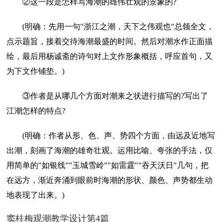
②这一段是怎样写海潮的雄伟壮观的景象的?
(明确：先用一句"浙江之潮，天下之伟观也"总领全文，
点示题旨，接着交待海潮最盛的时间。然后对潮水作正面描
绘，最后用杨诚斋的诗句对上文作形象概括，呼应首句，又
为下文作铺垫。)
③作者是从哪几个方面对潮来之状进行描写的?写出了
江潮怎样的特点?
(明确：作者从形、色、声、势四个方面，由远及近地写
出潮，刻画了海潮的雄奇壮观。运用比喻、夸张的手法，仅
用简单的"如银线""玉城雪岭""如雷霆""吞天沃日"几句，把
在远方，渐近奔涌到眼前时海潮的形状、颜色、声势都生动
地表现了出来。)
窦桂梅观潮教学设计第4篇