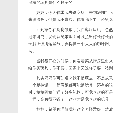
最棒的玩具是什么样子的——
妈妈，今天你带我去逛商场，来到5楼时，你
来很漂亮，但是我不喜欢。你看我不要，还笑眯
回到家你在厨房做饭，我在客厅里玩，忽然之
过来研究，发现从磁带里面可以拉出好长好长的
子腿上缠满这些线，弄得像一个大大的蜘蛛网。
网。
当我很开心的时候，你端着菜从厨房里出来，被
给你买玩具，你不要，回家来又这样子耍！站到
其实妈妈你可知道？我不是顽皮，不是故意跟
一个易拉罐、一筒卷纸都可能是玩具，还有的孩
时，姑姑阿姨们送了好多礼物，可我喜欢的不是
一样，高兴得不得了。这些才是我喜欢的玩具，
妈妈，希望你理解我的这个奇怪爱好，然后偶