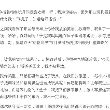
指着很多玩具问我喜欢哪一样，我冲你摇头，因为那些玩具看
眯夸我：“乖儿子，知道给妈省钱！”
间我看到了那些每天早上你给我放的英语儿歌磁带。我拿了一
线，哈哈，真好玩啊！于是我呜呜地在屋子里跑来跑去，在每把
嗯，对，就是昨天“动物世界”节目里播放的那种南美巨型蜘蛛的
我的“杰作”惊呆了……惊讶过后，你很生气地训斥我：“今天
墙角边去！”等爸爸回来，我才被释放。
你捣乱，只是把磁带当成了玩具。在我们的眼里，一截小木棍
子把调味品和锅碗瓢盆也当成玩具呢！你还记得吗？去年我过生
礼物，而是装礼物的大盒子，我把它们推来推去，像火车搬运东
而那些精工细作的东西，我不一定喜欢。
尔纵容我一两次，谢谢！我想这样我们俩都会很开心的哟！(