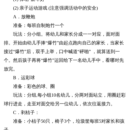
(2) 亲子运动游戏 (注意强调活动中的安全)
A．放鞭炮
准备：每班自制炮竹一个
玩法：分小组。将幼儿和家长分成一一对应，面对面
排。开始由幼儿手捧“爆竹”由起点跑向自己的家长，当家长
接过“爆竹”后，双手上举，口中喊道“砰啪” ，就算送到一
个。然后孩子再将“爆竹”运回给下一名幼儿手中，看哪对先
放完。
B．运彩球
准备：彩色的球、圈
玩法：分组,每小组10名幼儿，分两对面站立，用圈赶彩
球行进走，走至对面交给另一位幼儿，依次往返接力。
C．剥桔子：
准备：小桔子50只，椅子3个，垃圾筐每班5对家长和孩
子