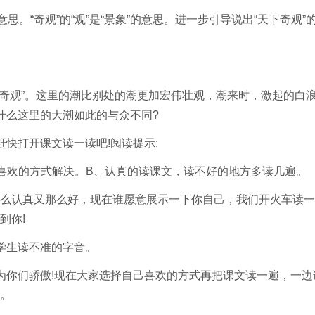
意思。“奇观”的“观”是“景象”的意思。进一步引导说出“天下奇观”
奇观”。这里的潮比别处的潮更加宏伟壮观，潮来时，激起的白
什么这里的大潮如此的与众不同?
快打开课文读一读吧!阅读提示:
欢的方式解决。B、认真的读课文，读不好的地方多读几遍。
认真又那么好，现在谁愿意展示一下你自己，我们开火车读一
到你!
学生读不准的字音。
你们骄傲!现在大家选择自己喜欢的方式再把课文读一遍，一边
。