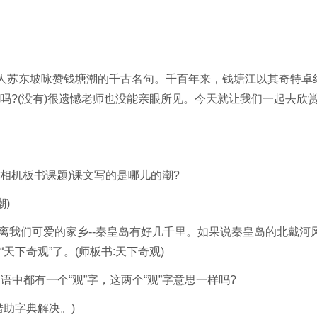
人苏东坡咏赞钱塘潮的千古名句。千百年来，钱塘江以其奇特卓
吗?(没有)很遗憾老师也没能亲眼所见。今天就让我们一起去欣
相机板书课题)课文写的是哪儿的潮?
)
我们可爱的家乡--秦皇岛有好几千里。如果说秦皇岛的北戴河
下奇观”了。(师板书:天下奇观)
语中都有一个“观”字，这两个“观”字意思一样吗?
助字典解决。)