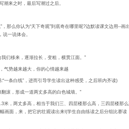
写潮来之时，最后写潮过之后。
，那么你认为“天下奇观”到底奇在哪里呢?边默读课文边用--画
，说一说体会。
我们移来，逐渐拉长，变粗，横贯江面。”
，气势越来越大，你的心情越来越
“一条白线”，进而引导学生读出这种感受，之后班内齐读)
翻滚，形成一道两丈多高的白色城墙。”
.3米，两丈多高，相当于我们三、四层楼那么高，三四层楼那么
幅画面，来，把它的壮观读出来!(学生自由练读之后分组比赛读