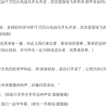
如千万匹白色战马齐头并进，浩浩荡荡地飞奔而来;那声音如同
欢。多精彩的语句呀!千万匹白色战马齐头并进，浩浩荡荡地飞
崩地裂)
再准备一遍，待会儿我们来比赛，看谁读得更棒，看谁把这种
师加以鼓励，并与学生一起为朗读进步者、优秀者鼓掌。)
生热烈的掌声响起。师:谢谢鼓励，该你们齐读了，让我为你们
传来隆隆的响声，好像闷雷滚动。”
(鼓励引导学生学学这种声音:轰隆隆隆)
们一起学学看。(师生一齐模拟:轰隆隆)