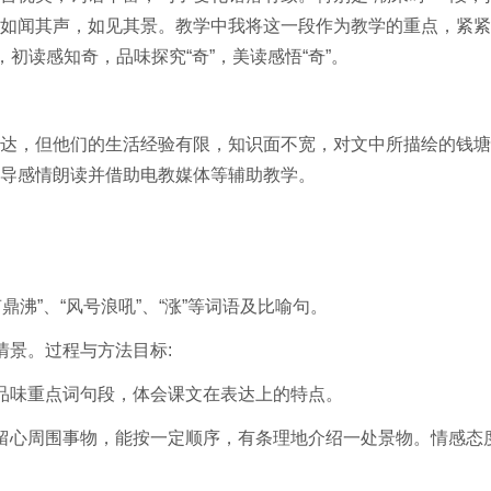
如闻其声，如见其景。教学中我将这一段作为教学的重点，紧紧
初读感知奇，品味探究“奇”，美读感悟“奇”。
，但他们的生活经验有限，知识面不宽，对文中所描绘的钱塘
导感情朗读并借助电教媒体等辅助教学。
鼎沸”、“风号浪吼”、“涨”等词语及比喻句。
景。过程与方法目标:
味重点词句段，体会课文在表达上的特点。
心周围事物，能按一定顺序，有条理地介绍一处景物。情感态