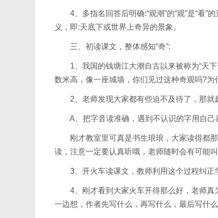
4、多指名回答后明确:“观潮”的“观”是“看”的
义，即:天底下或世界上奇异的景象。
三、初读课文，整体感知“奇”:
1、我国的钱塘江大潮自古以来被称为“天下
数米高，像一座城墙，你们见过这种奇观吗?为
2、老师发现大家都有些迫不及待了，那就赶
A、把字音读准确，遇到不认识的字用自己喜
刚才教室里可真是书生琅琅，大家读得都那么
读，注意一定要认真听哦，老师随时会有可能叫
3、开火车读课文，教师利用这个过程纠正
4、刚才看到大家火车开得那么好，老师真为
一边想，作者先写什么，再写什么，最后写什么