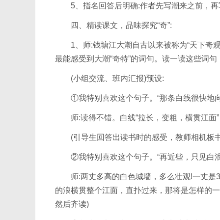
5、指名回答后明确:作者先写潮来之前，再
四、精读课文，品味探究“奇”:
1、师:钱塘江大潮自古以来被称为“天下奇观”
最能感受到大潮“奇特”的词句。读一读这些词句
(小组交流、班内汇报)预设:
①我特别喜欢这个句子。“那条白线很快地向
师:读得不错。白线“拉长，变粗，横贯江面”
(引导生回答出读书时的感受，教师相机板书:
②我特别喜欢这个句子。“再近些，只见白浪
师:两丈多高的白色城墙，多么壮观!一丈是3
的浪横贯整个江面，直扑过来，那将是怎样的一
然后齐读)