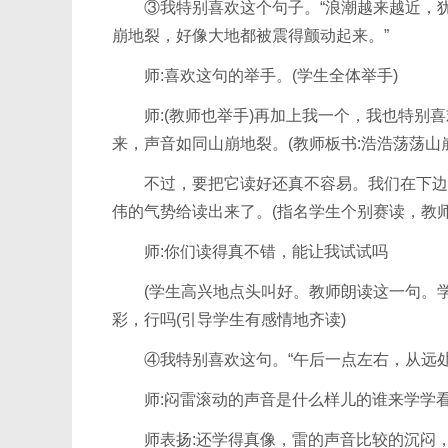
③我特别喜欢这个句子。“浪潮越来越近，犹
崩地裂，好像大地都被震得颤动起来。”
师:喜欢这句的举手。(学生全体举手)
师:(教师也举手)再加上我一个，我也特别喜
来，声音如同山崩地裂。(教师板书:浩浩荡荡山
不过，要把它读好还真不容易。我们在下边也
伟的气势给读出来了。(指名学生个别赛读，教
师:你们读得真不错，能让我试试吗
(学生高兴地点头叫好。教师朗读这一句。学
彩，行吗(引导学生有感情地齐读)
④我特别喜欢这句。“午后一点左右，从远处
师:闷雷滚动的声音是什么样儿的谁来学学看。
师表扬:还学得真像，雷的声音比较的沉闷，我