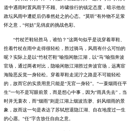
道中遇雨时置风雨于不顾、吟啸徐行的镇定态度，暗示他在
政坛风雨中遭贬后仍泰然处之的心态。“莫听”有外物不足萦
怀之意，“何妨”见俏皮的挑战色彩。
“竹杖芒鞋轻胜马，谁怕？”这两句似乎是说穿着草鞋、
拄着竹杖在雨中走得很轻松，胜过骑马，风雨有什么可怕的
呢？实际上是以“竹杖芒鞋”喻指闲散江湖，以“马”喻指奔波
官场，通过两者对比，隐喻闲散江湖胜过奔波官场，远离宦
海险恶反觉一身轻松。穿着草鞋走泥泞之路是不可能轻松
的，故而它的实质用意只能是“无官一身轻”。“一蓑烟雨任平
生”一句不是写眼前景，而是想心中事，因为“雨具先去”，当
时并无蓑衣，而“烟雨”则是江湖上烟波浩渺、斜风细雨的景
象，故而这一句是表达了苏轼想退隐江湖、自在地度过一生
的心愿。“任”字含放任自由之意。