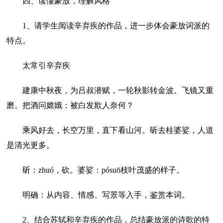
四、读懂豪放，理解风格
1、请学生阅读辛弃疾的作品，进一步体会豪放词派的
特点。
太常引辛弃疾
建康中秋夜，为吕叔潜赋，一轮秋影转金波。飞镜又重
磨。把酒问嫦娥：被白发欺人奈何？
乘风好去，长空万里，直下看山河。斫去桂婆娑，人道
是清光更多。
斫：zhuó，砍。婆娑：pósuō枝叶茂盛的样子。
明确：从内容、情感、写景等入手，鉴赏本词。
2、结合苏轼和辛弃疾的作品，总结豪放派的诗歌的特