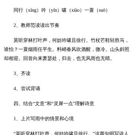
同行（xíng）吟（yín）啸（xiào）一蓑（suō）
2、教师范读读出节奏
莫听穿林打叶声，何妨吟啸且徐行。竹杖芒鞋轻胜马，
谁怕？一蓑烟雨任平生。料峭春风吹酒醒，微冷。山头斜照
却相迎。回首向来萧瑟处，归去，也无风雨也无晴。
3、齐读
4、尝试背诵
四、结合“文意”和“灵犀一点”理解诗意
1、上片写雨中的情景和心境
“莫听穿林打叶声，何妨吟啸且徐行。”这两句明写诗人