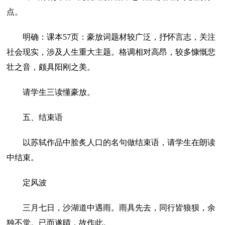
点。
明确：课本57页：豪放词题材较广泛，抒怀言志，关注
社会现实，涉及人生重大主题。格调相对高昂，较多慷慨悲
壮之音，颇具阳刚之美。
请学生三读懂豪放。
五、结束语
以苏轼作品中脍炙人口的名句做结束语，请学生在朗读
中结束。
定风波
三月七日，沙湖道中遇雨。雨具先去，同行皆狼狈，余
独不觉。已而遂晴，故作此。