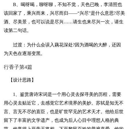
B、喝呀喝，聊呀聊，不知不觉，天色已晚，李清照也
该回家了，乘兴而来，兴尽而归——“兴尽”是什么意思?尽美
酒、尽美景，也可以说是尽兴……请生也来尽兴一次，请生
读第二句话。
过渡：为什么会误入藕花深处?因为酒喝的大醉，还因
为天色在逐渐变黑。
行香子第4篇
【设计思路】
1、鉴赏唐诗宋词是一个用心灵去探寻美的历程，需要
用心灵去贴近它，去感觉它艺术境界的美妙。苏轼是知无不
言、言无不尽的直臣，也是旷世罕见的艺术天才。他给后世
留下了丰富的文学遗产，也成为后人心目中理想人格的典
范。他赢得上至帝王将相、下至黎民百姓的普遍喜爱，他的