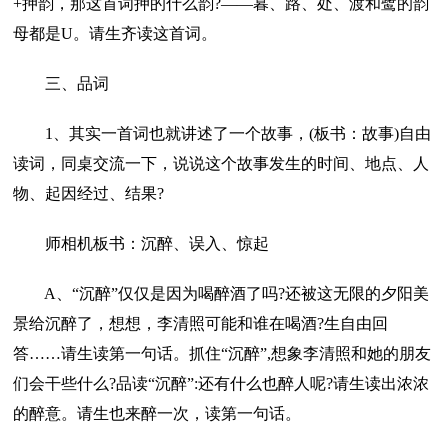
+押韵，那这首词押的什么韵?——暮、路、处、渡和鹭的韵
母都是U。请生齐读这首词。
三、品词
1、其实一首词也就讲述了一个故事，(板书：故事)自由
读词，同桌交流一下，说说这个故事发生的时间、地点、人
物、起因经过、结果?
师相机板书：沉醉、误入、惊起
A、“沉醉”仅仅是因为喝醉酒了吗?还被这无限的夕阳美
景给沉醉了，想想，李清照可能和谁在喝酒?生自由回
答……请生读第一句话。抓住“沉醉”,想象李清照和她的朋友
们会干些什么?品读“沉醉”:还有什么也醉人呢?请生读出浓浓
的醉意。请生也来醉一次，读第一句话。