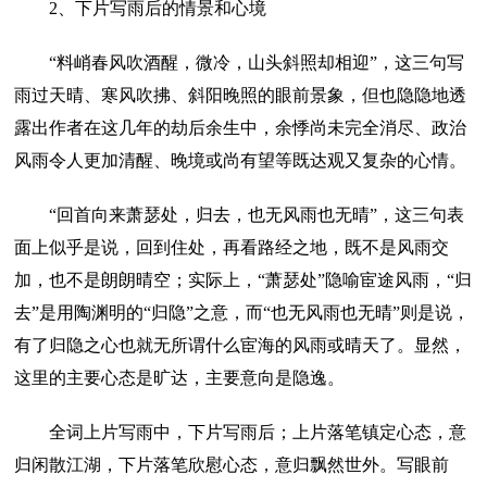
2、下片写雨后的情景和心境
“料峭春风吹酒醒，微冷，山头斜照却相迎”，这三句写
雨过天晴、寒风吹拂、斜阳晚照的眼前景象，但也隐隐地透
露出作者在这几年的劫后余生中，余悸尚未完全消尽、政治
风雨令人更加清醒、晚境或尚有望等既达观又复杂的心情。
“回首向来萧瑟处，归去，也无风雨也无晴”，这三句表
面上似乎是说，回到住处，再看路经之地，既不是风雨交
加，也不是朗朗晴空；实际上，“萧瑟处”隐喻宦途风雨，“归
去”是用陶渊明的“归隐”之意，而“也无风雨也无晴”则是说，
有了归隐之心也就无所谓什么宦海的风雨或晴天了。显然，
这里的主要心态是旷达，主要意向是隐逸。
全词上片写雨中，下片写雨后；上片落笔镇定心态，意
归闲散江湖，下片落笔欣慰心态，意归飘然世外。写眼前