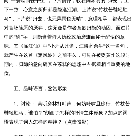
向“一蓑烟雨任平生”，下片情怀，收在陶渊明的“归去”，上
下一致，心意之所归都是隐逸江湖。上片说“竹杖芒鞋轻胜
马”，下片说“归去，也无风雨也无晴”，意理相承，都表现出
对官场险恶的厌弃，这无疑是作者意欲归隐的动因。而过片
中的“醒”字，则隐含着诗人历经政治磨难而终于醒悟的意
味。其《临江仙》中“小舟从此逝，江海寄余生”这一名句，
就产生在这首《定风波》之前不久，可见在被贬黄州这段时
期内，归隐的意向确实在苏轼的思想中占据着相当重要的地
位。
五、品味语言，鉴赏形象
1、讨论：“莫听穿林打叶声，何妨吟啸且徐行。竹杖芒
鞋轻胜马，谁怕？”刻画了怎样的抒情主体形象？加点的词
语表现了词人怎样的精神？（点击投影）