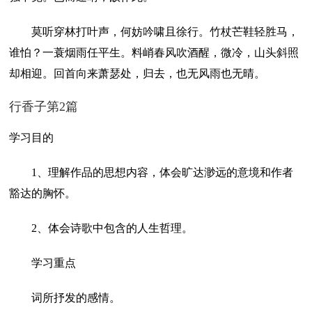
莫听穿林打叶声，何妨吟啸且徐行。竹杖芒鞋轻胜马，
谁怕？一蓑烟雨任平生。料峭春风吹酒醒，微冷，山头斜照
却相迎。回首向来萧瑟处，归去，也无风雨也无晴。
行香子第2篇
学习目的
1、理解作品的思想内容，体会旷达渺远的意境和作者
豁达的胸怀。
2、体会诗歌中包含的人生哲理。
学习重点
词所抒发的感情。