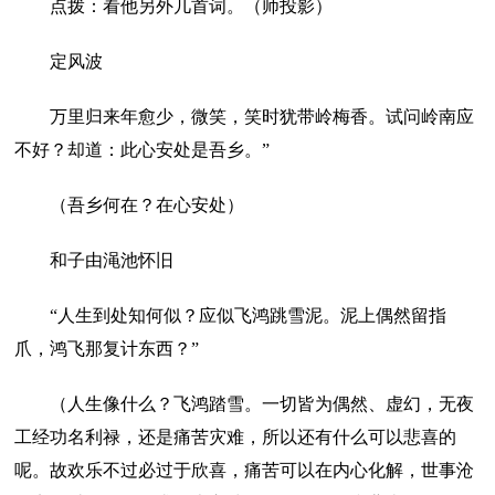
点拨：看他另外几首词。（师投影）
定风波
万里归来年愈少，微笑，笑时犹带岭梅香。试问岭南应
不好？却道：此心安处是吾乡。”
（吾乡何在？在心安处）
和子由渑池怀旧
“人生到处知何似？应似飞鸿跳雪泥。泥上偶然留指
爪，鸿飞那复计东西？”
（人生像什么？飞鸿踏雪。一切皆为偶然、虚幻，无夜
工经功名利禄，还是痛苦灾难，所以还有什么可以悲喜的
呢。故欢乐不过必过于欣喜，痛苦可以在内心化解，世事沧