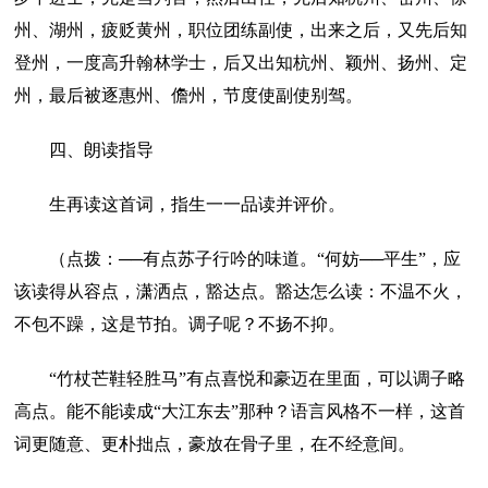
州、湖州，疲贬黄州，职位团练副使，出来之后，又先后知
登州，一度高升翰林学士，后又出知杭州、颖州、扬州、定
州，最后被逐惠州、儋州，节度使副使别驾。
四、朗读指导
生再读这首词，指生一一品读并评价。
（点拨：──有点苏子行吟的味道。“何妨──平生”，应
该读得从容点，潇洒点，豁达点。豁达怎么读：不温不火，
不包不躁，这是节拍。调子呢？不扬不抑。
“竹杖芒鞋轻胜马”有点喜悦和豪迈在里面，可以调子略
高点。能不能读成“大江东去”那种？语言风格不一样，这首
词更随意、更朴拙点，豪放在骨子里，在不经意间。