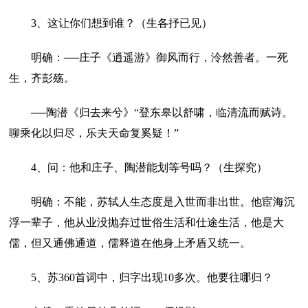
3、这让你们想到谁？（生各抒已见）
明确：──庄子《逍遥游》御风而行，泠然善者。一死
生，齐彭殇。
──陶潜《归去来兮》“登东皋以舒啸，临清流而赋诗。
聊乘化以归尽，乐夫天命复奚疑！”
4、问：他和庄子、陶潜能划等号吗？（生探究）
明确：不能，苏轼人生态度是入世而非出世。他宦海沉
浮一辈子，他从业没抛弃过世俗生活和仕途生活，他是大
儒，但又通佛通道，儒释道在他身上矛盾又统一。
5、苏360首词中，归字出现10多次。他要往哪归？