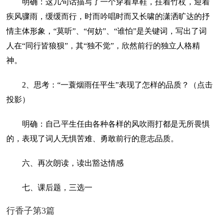
明确：这几句话描写了一个穿着草鞋，拄着竹杖，迎着
疾风骤雨，缓缓而行，时而吟唱时而又长啸的潇洒旷达的抒
情主体形象，“莫听”、“何妨”、“谁怕”是关键词，写出了词
人在“同行皆狼狈”，其“独不觉”，欣然前行的独立人格精
神。
2、思考：“一蓑烟雨任平生”表现了怎样的品质？（点击
投影）
明确：自己平生任由各种各样的风吹雨打都是无所畏惧
的，表现了词人无惧苦难、勇敢前行的意志品质。
六、再次朗读，读出豁达情感
七、课后题，三选一
行香子第3篇