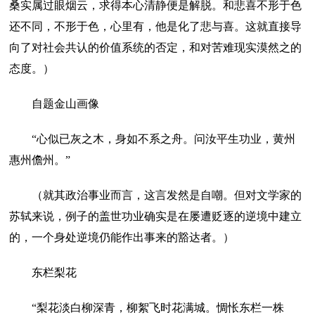
桑实属过眼烟云，求得本心清静便是解脱。和悲喜不形于色
还不同，不形于色，心里有，他是化了悲与喜。这就直接导
向了对社会共认的价值系统的否定，和对苦难现实漠然之的
态度。）
自题金山画像
“心似已灰之木，身如不系之舟。问汝平生功业，黄州
惠州儋州。”
（就其政治事业而言，这言发然是自嘲。但对文学家的
苏轼来说，例子的盖世功业确实是在屡遭贬逐的逆境中建立
的，一个身处逆境仍能作出事来的豁达者。）
东栏梨花
“梨花淡白柳深青，柳絮飞时花满城。惆怅东栏一株