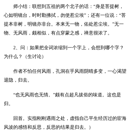
师小结：联想到五祖的两个北子的话：“身是菩提树，
心如明镜台，时时勤拂拭，勿使惹尘埃”；还有一位说：“菩
提本非树，明镜亦非台。本来无一物，佑处惹尘埃。”无一
物、无风雨，颇相似，有点穿蒙之感，禅意很浓了。
2、问：如果把全词浓缩到一个字上，会想到哪个字？
为什么？（生讨论）
作者不怕任何风雨，孔洞在乎风雨阴晴多变，一心渴望
退隐，归去。
“也无风雨也无情。”颇有点超凡拔俗的味道。这也是
归。
回首。实指刚刚遇雨之处，虚指自己平生经历过的宦海
风波的感悟和反思，反思的结果是归去。）