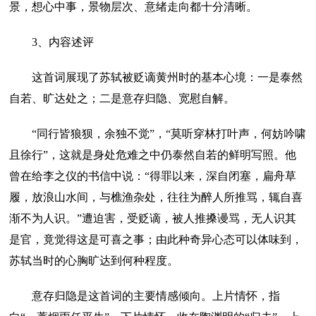
景，想心中事，景物层次、意绪走向都十分清晰。
3、内容述评
这首词展现了苏轼被贬谪黄州时的基本心境：一是泰然
自若、旷达处之；二是意存归隐、宽慰自解。
“同行皆狼狈，余独不觉”，“莫听穿林打叶声，何妨吟啸
且徐行”，这就是身处危难之中仍泰然自若的鲜明写照。他
曾在给李之仪的书信中说：“得罪以来，深自闭塞，扁舟草
履，放浪山水间，与樵渔杂处，往往为醉人所推骂，辄自喜
渐不为人识。”遭迫害，受贬谪，被人推搡谩骂，无人识其
是官，竟觉得这是可喜之事；由此种奇异心态可以体味到，
苏轼当时的心胸旷达到何种程度。
意存归隐是这首词的主要情感倾向。上片情怀，指