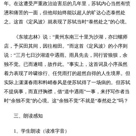
年。在这遭受严重政治迫害后的几年里，苏轼内心当然有愤
懑和痛苦的一面，但他却始终能以超人的旷达心态泰然处
之。这首《定风波》就表现了苏轼当时“泰然处之”的心境。
《东坡志林》说：“黄州东南三十里为沙湖，亦曰螺师
店，予买田其间，因往相田。”而这首《定风波》的小序则
说：“三月七日沙湖道中遇雨。雨具先去，同行皆狼狈，余
独不觉。已而遂晴，故作此。”事实上，这首词及小序虽然
着力表现了吟啸徐行、任凭雨打的超然自得的人生境界。但
实际上潇潇春雨和料峭春风是使苏轼得了一场病的。但苏轼
不提病事，而直抒胸襟，借“道中遇雨”一事，来抒写作者当
时“余独不觉”的心境。这“余独不觉”不就是“泰然处之”吗？
三、朗读感知
1、学生朗读（读准字音）