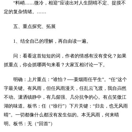
“料峭……微冷，相迎”应读出对人生阴晴不定、捉摸不
定的复杂情绪。……
五、重点探究、拓展
1、结全自己的理解，再自由读一遍。
问：看看这首短短的词，作者的情感有没有变化？如果
抓重点，你会抓哪两句来看？大家互相讨论一下。
明确：上片重点：“谁怕？──蓑烟雨任平生”。“任”这个
字最关键。有风雨，但任风雨漫天，任乱云飞渡，我自岿然
不动。潇洒镇静中，有几倔强、几分抗争的心。有点笑傲江
湖的味道。板书：任（“徐行”）下片关键：“归去，也无风雨
晴”。一切都像什么都没有发生似的。本无风雨，何来晴
明。板书：无（“回首”）