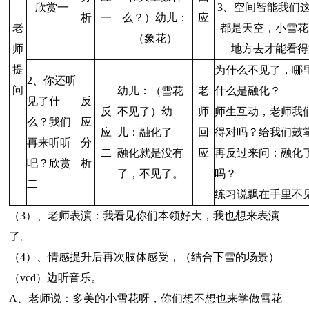
欣赏一
3、空间智能我们
析
一
么？）幼儿：
应
老
都是天空，小雪花
（象花）
师
地方去才能看得
提
为什么不见了，哪
2、你还听
问
幼儿：（雪花
老
什么是融化？
见了什
反
反
不见了）幼
师
师生互动，老师我
么？我们
应
应
儿：融化了
回
得对吗？给我们鼓
再来听听
分
二
融化就是没有
应
再反过来问：融化
吧？欣赏
析
了，不见了。
吗？
二
练习说飘在手里不
（3）、老师表演：我看见你们本领好大，我也想来表演
了。
（4）、情感提升后再次肢体感受，（结合下雪的场景）
（vcd）边听音乐。
A、老师说：多美的小雪花呀，你们想不想也来学做雪花