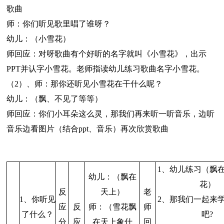
歌曲
师：你们听见歌里唱了谁呀？
幼儿：（小雪花）
师回应：对呀歌曲有个好听的名字就叫《小雪花》，出示
PPT并认字小雪花。老师指读幼儿练习歌曲名字小雪花。
（2）、师：那你还听见小雪花在干什么呢？
幼儿：（飘、不见了等等）
师回应：你们小耳朵这么灵，那我们再来听一听音乐，边听
音乐边看图片（结合ppt、音乐）再次欣赏歌曲
1、幼儿练习（飘
幼儿：（飘在
花）
反
天上）
老
1、你听见
2、那我们一起来
应
反
师：（雪花飘
师
了什么？
吧?
分
应
在天上象什
回