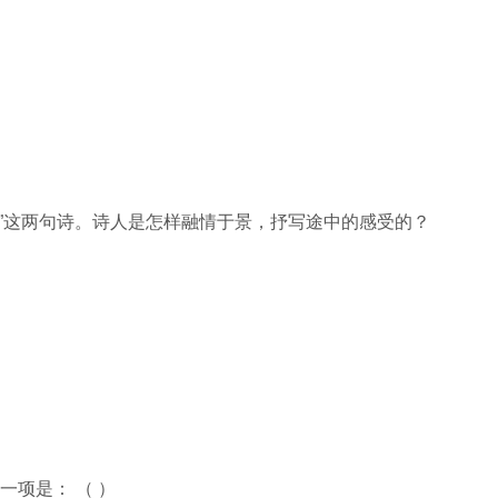
前”这两句诗。诗人是怎样融情于景，抒写途中的感受的？
项是： （ ）