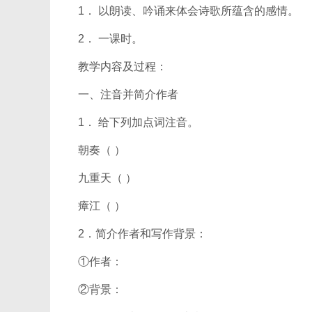
1． 以朗读、吟诵来体会诗歌所蕴含的感情。
2． 一课时。
教学内容及过程：
一、注音并简介作者
1． 给下列加点词注音。
朝奏（ ）
九重天（ ）
瘴江（ ）
2．简介作者和写作背景：
①作者：
②背景：