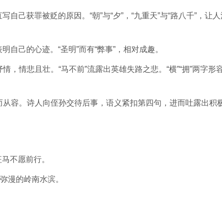
自己获罪被贬的原因。“朝”与“夕”，“九重天”与“路八千”，让人
明自己的心迹。“圣明”而有“弊事”，相对成趣。
情，情悲且壮。“马不前”流露出英雄失路之悲。“横”“拥”两字形
痛而从容。诗人向侄孙交待后事，语义紧扣第四句，进而吐露出积
征马不愿前行。
弥漫的岭南水滨。