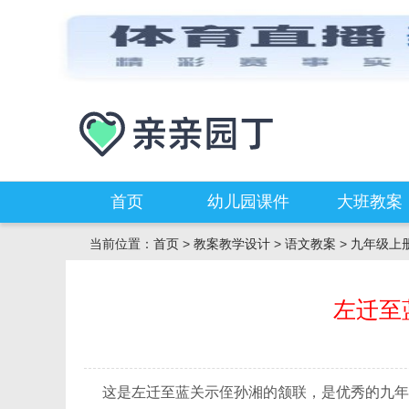
首页
幼儿园课件
大班教案
当前位置：
首页
>
教案教学设计
>
语文教案
>
九年级上
左迁至
这是左迁至蓝关示侄孙湘的颔联，是优秀的九年