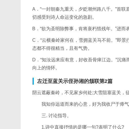
A．“一封朝秦九重天，夕贬潮州路八千。”首联直写
切感受到诗人命运变化的急剧。
B．“欲为圣明除弊事，肯将衰朽惜残年。”进而表
C．“云横秦岭家何在，雪拥蓝关马不前。”即景抒
态都不得很精当，且有气势。
D．“知汝远来应有意，好收吾骨瘅江边。”沉
向上的情怀。
左迁至蓝关示侄孙湘的颔联第2篇
阴云遮蔽秦岭，不见家乡何处;大雪阻塞蓝关，
我知你远道而来的心意，好为我收尸于瘴气
三. 讨论指导。
1.诗中直接抒情的是哪一句?表明了什么?