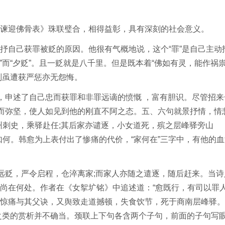
迎佛骨表》珠联璧合，相得益彰，具有深刻的社会意义。
自己获罪被贬的原因。他很有气概地说，这个“罪”是自己主动
”而“夕贬”。且一贬就是八千里。但是既本着“佛如有灵，能作祸
，则虽遭获严惩亦无怨悔。
申述了自己忠而获罪和非罪远谪的愤慨 ，富有胆识。尽管招来
老而弥坚，使人如见到他的刚直不阿之态。五、六句就景抒情，情
州刺史，乘驿赴任;其后家亦谴逐，小女道死，殡之层峰驿旁山
如何。韩愈为上表付出了惨痛的代价，“家何在”三字中，有他的血
贬，严令启程，仓淬离家;而家人亦随之遣逐，随后赶来。当诗
尚在何处。作者在《女挐圹铭》中追述道：“愈既行，有司以罪
惊痛与其父诀，又舆致走道撼顿，失食饮节，死于商南层峰驿。
”之类的赏析并不确当。颈联上下句各含两个子句，前面的子句写