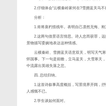
2.仔细体会“云横秦岭家何在?雪拥蓝关马不
分析：
1.肯将衰朽惜残年。表明自己凛然无悔、刚
2.这两句借景语言情思。诗人忠而获罪，远
景物描写委婉地表达这种情感。
云横秦岭、雪拥蓝关语意双关，明写天气寒冷
怀国事。下一句是前瞻，立马蓝关，大雪寒天，
中流露出英雄失落之悲。
四. 总结归纳。
1.这首诗叙事高度概括，写景境界开阔，抒
人感慨不已。
2.学生谈如何面对。