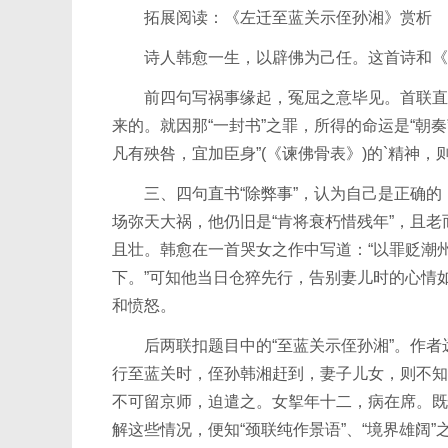
拓展阅读：《左迁至蓝关示侄孙湘》赏析
诗人韩愈一生，以辟佛为己任。这首诗和《谏
前四句写祸事缘起，冤屈之意毕见。首联直抒
来的。就因那“一封书”之罪，所得的命运是“朝奏
凡有殃咎，宜加臣身”(《谏佛骨表》)的`精神
三、四句直书“除弊事”，认为自己是正确的，
场弥天大祸，他仍旧是“肯将衰朽惜残年”，且
且壮。韩愈在一首哭女之作中写道：“以罪贬潮
下。”可知他当日仓猝先行，告别妻儿时的心情
和愤怒。
后两联扣题目中的“至蓝关示侄孙湘”。作者远
行至蓝关时，侄孙韩湘赶到，妻子儿女，则不知
不可留京师，迫遣之。女挐年十二，病在席。既
解这些情况，便知“颈联纯作景语”、“境界雄阔